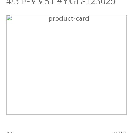
4/3 F-VVS1 #YGL-123029
Бриллиант
Овал
0.72
карат
4/3
F-
VVS1
#YGL-
123029