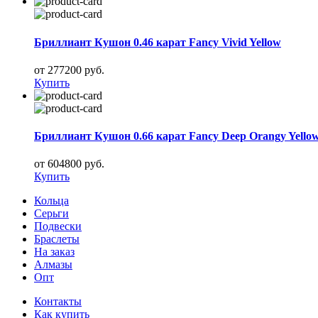
Бриллиант Кушон 0.46 карат Fancy Vivid Yellow
от 277200 руб.
Купить
Бриллиант Кушон 0.66 карат Fancy Deep Orangy Yello
от 604800 руб.
Купить
Кольца
Серьги
Подвески
Браслеты
На заказ
Алмазы
Опт
Контакты
Как купить