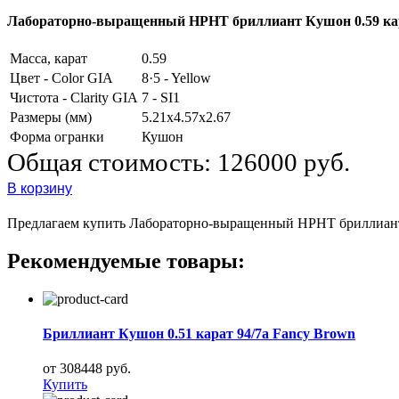
Лабораторно-выращенный HPHT бриллиант Кушон 0.59 карат
Масса, карат
0.59
Цвет - Color GIA
8·5 - Yellow
Чистота - Clarity GIA
7 - SI1
Размеры (мм)
5.21x4.57x2.67
Форма огранки
Кушон
Общая стоимость:
126000 руб.
В корзину
Предлагаем купить Лабораторно-выращенный HPHT бриллиант фо
Рекомендуемые товары:
Бриллиант Кушон 0.51 карат 94/7а Fancy Brown
от 308448 руб.
Купить