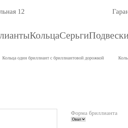
льная 12
Гара
лианты
Кольца
Серьги
Подвеск
Кольца один бриллиант с бриллиантовой дорожкой
Коль
Форма бриллианта