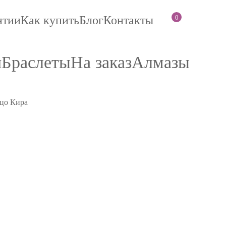
0
нтии
Как купить
Блог
Контакты
и
Браслеты
На заказ
Алмазы
цо Кира