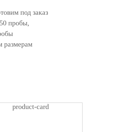
товим под заказ
750 пробы,
робы
м размерам