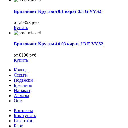
Бриллиант Круглый 0.1 карат 3/3 G VVS2
от 29358 руб.
Купить
Бриллиант Круглый 0.03 карат 2/3 E VVS2
от 8190 руб.
Купить
Кольца
Серьги
Подвески
Браслеты
На заказ
Алмазы
Опт
Контакты
Как купить
Гарантии
Блог