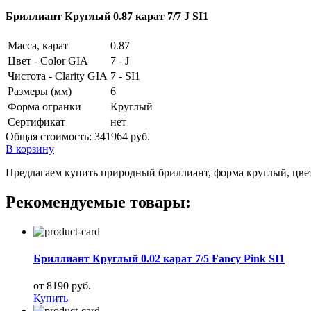
Бриллиант Круглый 0.87 карат 7/7 J SI1
Масса, карат
0.87
Цвет - Color GIA
7 - J
Чистота - Clarity GIA
7 - SI1
Размеры (мм)
6
Форма огранки
Круглый
Сертификат
нет
Общая стоимость:
341964 руб.
В корзину
Предлагаем купить природный бриллиант, форма круглый, цвет 7
Рекомендуемые товары:
Бриллиант Круглый 0.02 карат 7/5 Fancy Pink SI1
от 8190 руб.
Купить