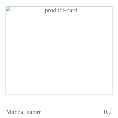
Бриллиант
Принцесса
0.2
карат
2/2
E
VVS1
Масса, карат
0.2