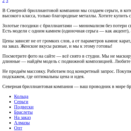
2
3
В Северной бриллиантовой компании мы создаем серьги, в ко
высокого класса, только благородные металлы. Хотите купить 
Золотые гвоздики с бриллиантами — минимализм без потери сил
Есть модели с одним камнем (одиночная серьга — как акцент), 
Цены зависят не от громких слов, а от параметров камня: кар
на заказ. Женские вкусы разные, и мы к этому готовы!
Посмотрите фото на сайте — всё снято в студии. Мы не маскир
длинные — найдём модель с подвижной композицией. Любите с
Не продаём массовку. Работаем под конкретный запрос. Покупк
подскажем, где оптимальны цена и идея.
Северная бриллиантовая компания — ваш проводник в мире б
Кольца
Серьги
Подвески
Браслеты
На заказ
Алмазы
Опт