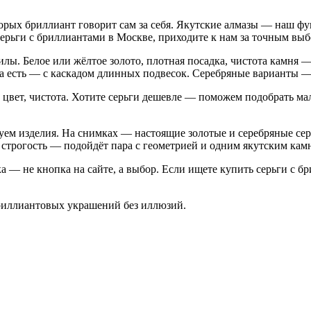
торых бриллиант говорит сам за себя. Якутские алмазы — наш ф
серьги с бриллиантами в Москве, приходите к нам за точным выб
ы. Белое или жёлтое золото, плотная посадка, чистота камня — 
а есть — с каскадом длинных подвесок. Серебряные варианты — дл
ат, цвет, чистота. Хотите серьги дешевле — поможем подобрать 
уем изделия. На снимках — настоящие золотые и серебряные сер
трогость — подойдёт пара с геометрией и одним якутским камн
а — не кнопка на сайте, а выбор. Если ищете купить серьги с б
риллиантовых украшений без иллюзий.