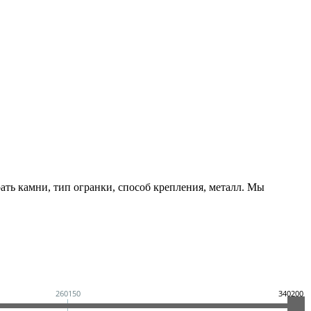
ть камни, тип огранки, способ крепления, металл. Мы
260150
340200