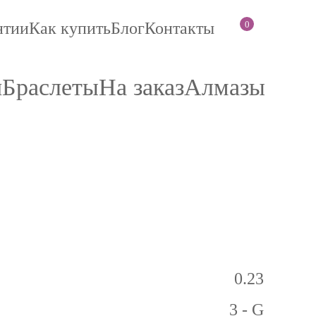
0
нтии
Как купить
Блог
Контакты
и
Браслеты
На заказ
Алмазы
0.23
3 - G