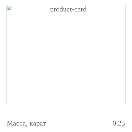
Бриллиант
Круглый
0.23
карат
1/5
D
SI1
GIA
Масса, карат
0.23