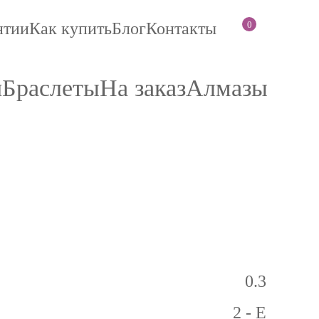
0
нтии
Как купить
Блог
Контакты
и
Браслеты
На заказ
Алмазы
0.3
2 - E