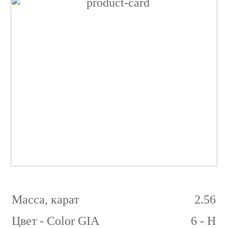
Бриллиант
Круглый
2.56
карат
6/6
H
VS2
Масса, карат
2.56
Цвет - Color GIA
6 - H