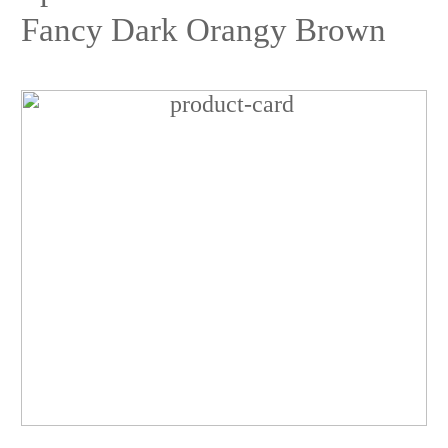
Fancy Dark Orangy Brown
Бриллиант
Cushion
4.07ct
Fancy
Dark
Orangy
Brown