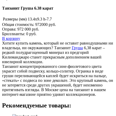
Танзанит Груша 6.38 карат
Размеры (мм)
13.4х9.3 h-7.7
Общая стоимость:
972000 руб.
Оправа:
972 000 руб.
Бриллианты: 0 руб.
В корзину
Хотите купить камень, который не оставит равнодушными ни
владельца, ни окружающих? Танзанит
Груша
6,38 карат –
редкий полудрагоценный минерал из предгорий
Килиманджаро станет прекрасным дополнением вашей
ювелирной коллекции.
Танзанит концентрированного сине-фиолетового цвета
украсит собой подвеску, кольцо-солитер. Огранка в виде
груши переливающейся каплей будет искриться на пальце,
«стекать» с подвеса по зоне декольте. Это крупный камень, он
не затеряется среди других украшений, будет неизменно
притягивать взгляды. В Москве цена на танзанит в нашем
интернет-магазине приятно удивит коллекционеров.
Рекомендуемые товары: