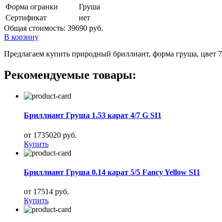
Форма огранки
Груша
Сертификат
нет
Общая стоимость:
39690 руб.
В корзину
Предлагаем купить природный бриллиант, форма груша, цвет 7, 
Рекомендуемые товары:
Бриллиант Груша 1.53 карат 4/7 G SI1
от 1735020 руб.
Купить
Бриллиант Груша 0.14 карат 5/5 Fancy Yellow SI1
от 17514 руб.
Купить