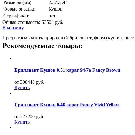
Размеры (мм)
2.37x2.44
Форма огранки
Кушон
Сертификат
нет
Общая стоимость:
63504 руб.
В корзину
Предлагаем купить природный бриллиант, форма кушон, цвет 7,
Рекомендуемые товары:
Бриллиант Кушон 0.51 карат 94/7а Fancy Brown
от 308448 руб.
Купить
Бриллиант Кушон 0.46 карат Fancy Vivid Yellow
от 277200 руб.
Купить