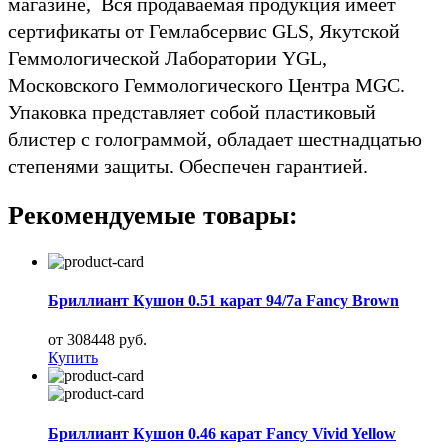
магазине, Вся продаваемая продукция имеет
сертификаты от Гемлабсервис GLS, Якутской
Геммологической Лаборатории YGL,
Московского Геммологического Центра MGC.
Упаковка представляет собой пластиковый
блистер с голограммой, обладает шестнадцатью
степенями защиты. Обеспечен гарантией.
Рекомендуемые товары:
Бриллиант Кушон 0.51 карат 94/7а Fancy Brown
от 308448 руб.
Купить
Бриллиант Кушон 0.46 карат Fancy Vivid Yellow