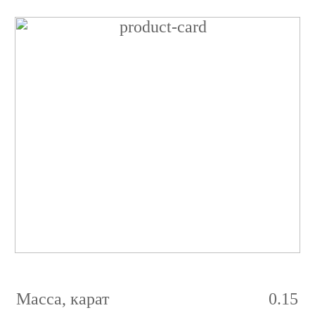
Бриллиант
Принцесса
0.15
карат
3/2
G
VVS1
Масса, карат
0.15