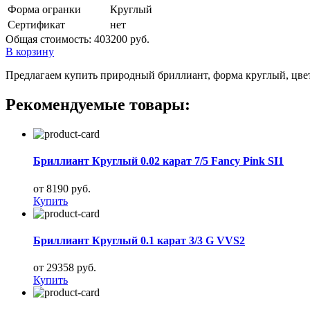
Форма огранки
Круглый
Сертификат
нет
Общая стоимость:
403200 руб.
В корзину
Предлагаем купить природный бриллиант, форма круглый, цвет 4
Рекомендуемые товары:
Бриллиант Круглый 0.02 карат 7/5 Fancy Pink SI1
от 8190 руб.
Купить
Бриллиант Круглый 0.1 карат 3/3 G VVS2
от 29358 руб.
Купить