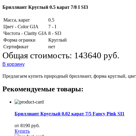
Бриллиант Круглый 0.5 карат 7/8 I SI3
Масса, карат
0.5
Цвет - Color GIA
7 - I
Чистота - Clarity GIA
8 - SI3
Форма огранки
Круглый
Сертификат
нет
Общая стоимость:
143640 руб.
В корзину
Предлагаем купить природный бриллиант, форма круглый, цвет 7
Рекомендуемые товары:
Бриллиант Круглый 0.02 карат 7/5 Fancy Pink SI1
от 8190 руб.
Купить