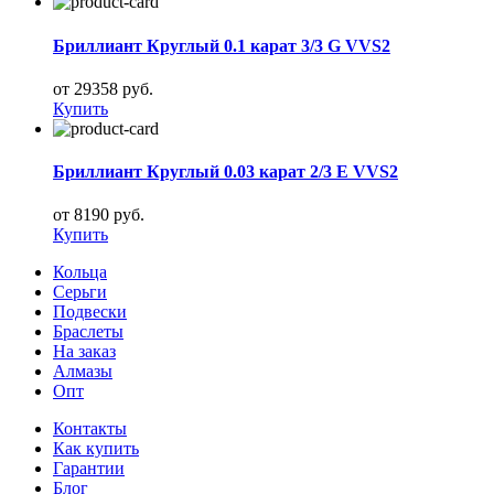
Бриллиант Круглый 0.1 карат 3/3 G VVS2
от 29358 руб.
Купить
Бриллиант Круглый 0.03 карат 2/3 E VVS2
от 8190 руб.
Купить
Кольца
Серьги
Подвески
Браслеты
На заказ
Алмазы
Опт
Контакты
Как купить
Гарантии
Блог