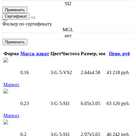
SI2
Сертификат
Фильтр по сертификату
MGL
нет
Форма
Масса, карат
Цвет
Чистота
Размер, мм
Цена, руб
0.16
3-G
5-VS2
2.64x4.58
43 218 руб.
Маркиз
0.23
3-G
5-SI1
6.05x3.05
63 126 руб.
Маркиз
0.2
3-G
5-SI1
2.97x5.65
46 242 руб.