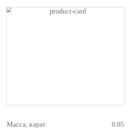
Бриллиант
Круглый
0.05
карат
2/2
E
VVS1
Масса, карат
0.05