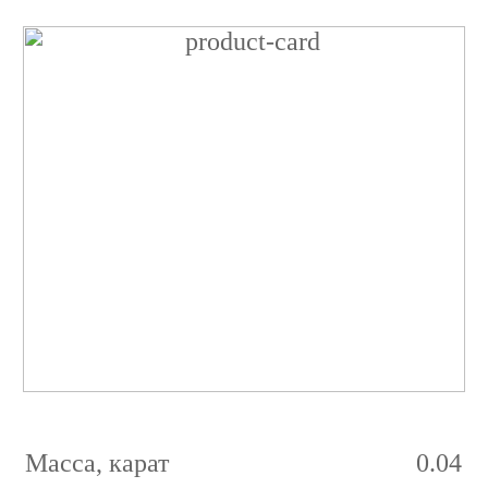
Бриллиант
Круглый
0.04
карат
2/3
E
VVS2
Масса, карат
0.04