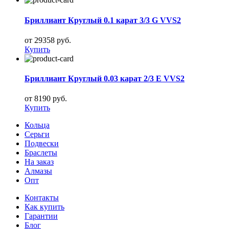
Бриллиант Круглый 0.1 карат 3/3 G VVS2
от 29358 руб.
Купить
Бриллиант Круглый 0.03 карат 2/3 E VVS2
от 8190 руб.
Купить
Кольца
Серьги
Подвески
Браслеты
На заказ
Алмазы
Опт
Контакты
Как купить
Гарантии
Блог