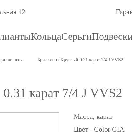
льная 12
Гара
лианты
Кольца
Серьги
Подвеск
бриллианты
Бриллиант Круглый 0.31 карат 7/4 J VVS2
0.31 карат 7/4 J VVS2
Масса, карат
Цвет - Color GIA