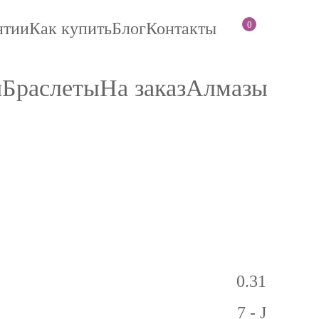
0
нтии
Как купить
Блог
Контакты
и
Браслеты
На заказ
Алмазы
0.31
7 - J