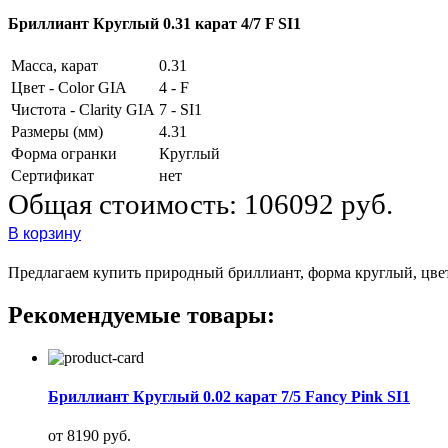
Бриллиант Круглый 0.31 карат 4/7 F SI1
Масса, карат
0.31
Цвет - Color GIA
4 - F
Чистота - Clarity GIA
7 - SI1
Размеры (мм)
4.31
Форма огранки
Круглый
Сертификат
нет
Общая стоимость:
106092 руб.
В корзину
Предлагаем купить природный бриллиант, форма круглый, цвет 4
Рекомендуемые товары:
Бриллиант Круглый 0.02 карат 7/5 Fancy Pink SI1
от 8190 руб.