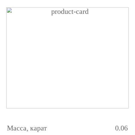
Бриллиант
Круглый
0.06
карат
3/2
G
VVS1
Масса, карат
0.06