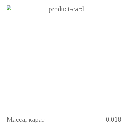
Бриллиант
Круглый
0.018
карат
3/5
G
SI1
Масса, карат
0.018