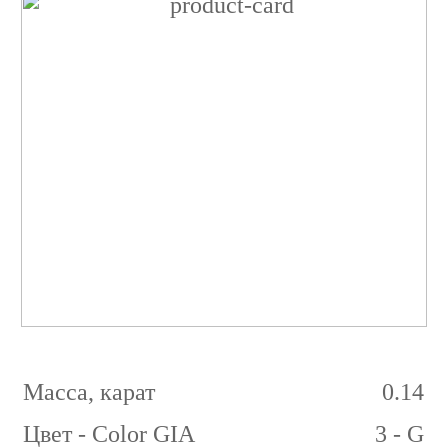
Бриллиант
Круглый
0.14
карат
3/5
G
SI1
Масса, карат
0.14
Цвет - Color GIA
3 - G