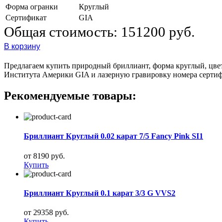
Форма огранки
Круглый
Сертификат
GIA
Общая стоимость:
151200 руб.
В корзину
Предлагаем купить природный бриллиант, форма круглый, цвет 
Института Америки GIA и лазерную гравировку номера сертиф
Рекомендуемые товары:
Бриллиант Круглый 0.02 карат 7/5 Fancy Pink SI1
от 8190 руб.
Купить
Бриллиант Круглый 0.1 карат 3/3 G VVS2
от 29358 руб.
Купить