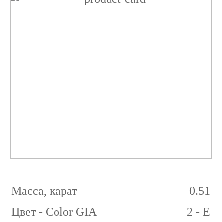
Бриллиант
Круглый
0.51
карат
2/2
E
IF
Масса, карат
0.51
Цвет - Color GIA
2 - E