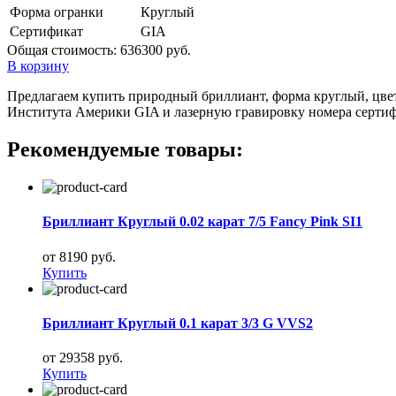
Форма огранки
Круглый
Сертификат
GIA
Общая стоимость:
636300 руб.
В корзину
Предлагаем купить природный бриллиант, форма круглый, цвет 
Института Америки GIA и лазерную гравировку номера сертиф
Рекомендуемые товары:
Бриллиант Круглый 0.02 карат 7/5 Fancy Pink SI1
от 8190 руб.
Купить
Бриллиант Круглый 0.1 карат 3/3 G VVS2
от 29358 руб.
Купить