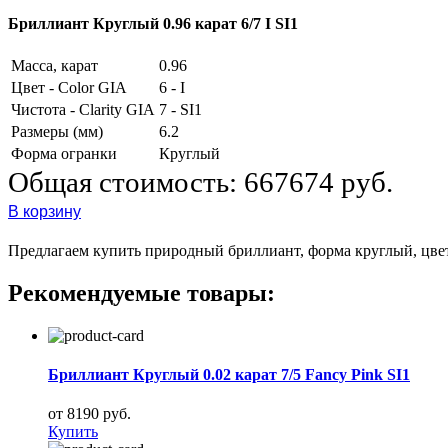
Бриллиант Круглый 0.96 карат 6/7 I SI1
Масса, карат
0.96
Цвет - Color GIA
6 - I
Чистота - Clarity GIA
7 - SI1
Размеры (мм)
6.2
Форма огранки
Круглый
Общая стоимость:
667674 руб.
В корзину
Предлагаем купить природный бриллиант, форма круглый, цвет 6
Рекомендуемые товары:
Бриллиант Круглый 0.02 карат 7/5 Fancy Pink SI1
от 8190 руб.
Купить