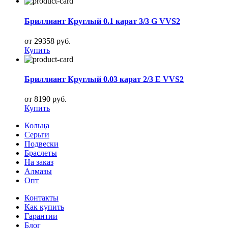
Бриллиант Круглый 0.1 карат 3/3 G VVS2
от 29358 руб.
Купить
Бриллиант Круглый 0.03 карат 2/3 E VVS2
от 8190 руб.
Купить
Кольца
Серьги
Подвески
Браслеты
На заказ
Алмазы
Опт
Контакты
Как купить
Гарантии
Блог