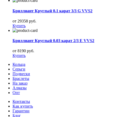
Бриллиант Круглый 0.1 карат 3/3 G VVS2
от 29358 руб.
Купить
Бриллиант Круглый 0.03 карат 2/3 E VVS2
от 8190 руб.
Купить
Кольца
Серьги
Подвески
Браслеты
На заказ
Алмазы
Опт
Контакты
Как купить
Гарантии
Блог