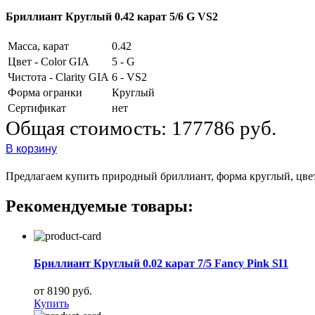
Бриллиант Круглый 0.42 карат 5/6 G VS2
Масса, карат
0.42
Цвет - Color GIA
5 - G
Чистота - Clarity GIA
6 - VS2
Форма огранки
Круглый
Сертификат
нет
Общая стоимость:
177786 руб.
В корзину
Предлагаем купить природный бриллиант, форма круглый, цвет 5
Рекомендуемые товары:
Бриллиант Круглый 0.02 карат 7/5 Fancy Pink SI1
от 8190 руб.
Купить