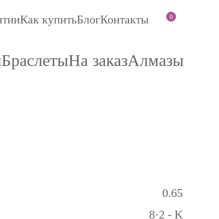
0
нтии
Как купить
Блог
Контакты
и
Браслеты
На заказ
Алмазы
0.65
8·2 - K