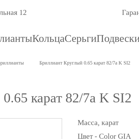
льная 12
Гара
лианты
Кольца
Серьги
Подвеск
бриллианты
Бриллиант Круглый 0.65 карат 82/7а K SI2
0.65 карат 82/7а K SI2
Масса, карат
Цвет - Color GIA