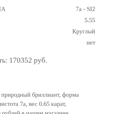
GIA
7а - SI2
5.55
Круглый
нет
ть:
170352 руб.
 природный бриллиант, форма
истота 7а, вес 0.65 карат,
 рублей в нашем магазине.