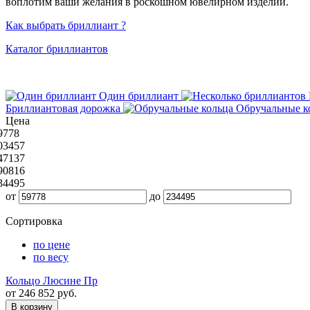
воплотим ваши желания в роскошном ювелирном изделии.
Как выбрать бриллиант ?
Каталог бриллиантов
Один бриллиант
Бриллиантовая дорожка
Обручальные к
Цена
9778
03457
47137
90816
34495
от
до
Сортировка
по цене
по весу
Кольцо Люсине Пр
от 246 852 руб.
В корзину